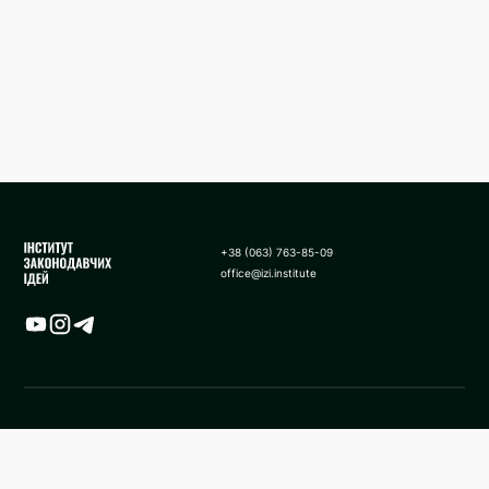
+38 (063) 763-85-09
office@izi.institute
Карта
Новини
Аналітики
Поширені запитання
Застосування санкції у виді
Про нас