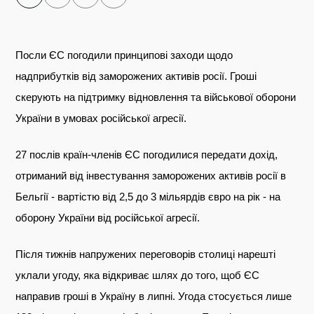
Facebook
Telegram
Посли ЄС погодили принципові заходи щодо
Twitter
надприбутків від заморожених активів росії. Гроші
скерують на підтримку відновлення та військової оборони
України в умовах російської агресії.
27 послів країн-членів ЄС погодилися передати дохід,
отриманий від інвестування заморожених активів росії в
Бельгії - вартістю від 2,5 до 3 мільярдів євро на рік - на
оборону України від російської агресії.
Після тижнів напружених переговорів столиці нарешті
уклали угоду, яка відкриває шлях до того, щоб ЄС
направив гроші в Україну в липні. Угода стосується лише