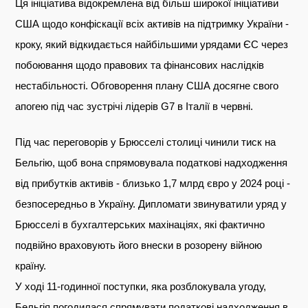
Ця ініціатива відокремлена від більш широкої ініціативи
США щодо конфіскації всіх активів на підтримку України -
кроку, який відкидається найбільшими урядами ЄС через
побоювання щодо правових та фінансових наслідків
нестабільності. Обговорення плану США досягне свого
апогею під час зустрічі лідерів G7 в Італії в червні.
Під час переговорів у Брюсселі столиці чинили тиск на
Бельгію, щоб вона спрямовувала податкові надходження
від прибутків активів - близько 1,7 млрд євро у 2024 році -
безпосередньо в Україну. Дипломати звинуватили уряд у
Брюсселі в бухгалтерських махінаціях, які фактично
подвійно враховують його внески в розорену війною
країну.
У ході 11-годинної поступки, яка розблокувала угоду,
Бельгія погодилася спрямувати податкові надходження в