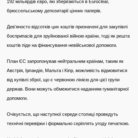
192 мільярдів євро, які зберігаються в Euroclear,
брюссельському депозитарії цінних паперів.
Дев'яносто відсотків цих коштів призначені для закупівлі
боєприпасів для зруйнованої війною країни, тоді як решта
коштів піде на фінансування невійськової допомоги.
План ЄС запропонував нейтральним країнам, таким як
Австрія, Ірландія, Мальта і Кіпр, можливість відмовитися
від купівлі зброї, що є червоною лінією для цієї групи
держав. Вони можуть обмежитися наданням гуманітарної
допомоги.
Очікується, що наступної середи столиці проведуть
технічні перевірки і формально скріплять угоду печаткою.