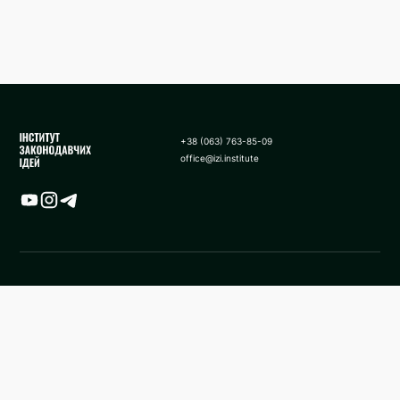
+38 (063) 763-85-09
office@izi.institute
Карта
Новини
Аналітики
Поширені запитання
Застосування санкції у виді
Про нас
стягнення активів в дохід
держави в Україні
Методологія
Facebook ІЗІ
Сайт ІЗІ