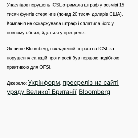
Унаслідок порушень ICSL отримала штраф у розмірі 15
тисяч фунтів стерлінгів (понад 20 тисяч доларів США).
Компанія не оскаржувала штраф і сплатила його у
повному обсязі, йдеться у пресрелізі.
Як пише Bloomberg, накладений штраф на ICSL за
порушення санкцій проти росії був першою подібною
практикою для OFSI.
Укрінформ
пресреліз на сайті
Джерело:
,
уряду Великої Британії
Bloomberg
,