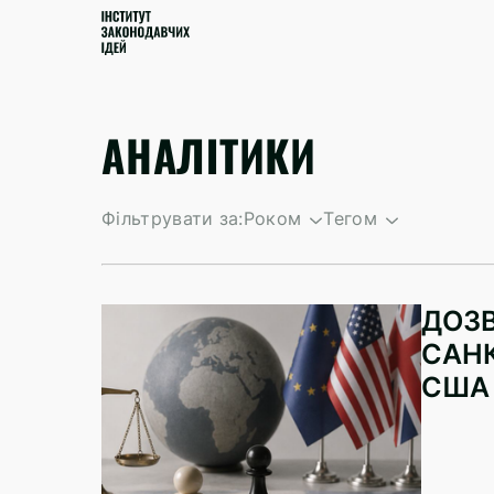
АНАЛІТИКИ
Фільтрувати за:
Роком
Тегом
За зростанням
конфіскація
За спаданням
управління акти
ДОЗВ
облік збитків
САНК
санкції
США 