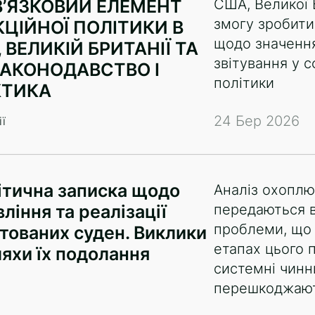
’ЯЗКОВИЙ ЕЛЕМЕНТ
США, Великої 
змогу зробити
ЦІЙНОЇ ПОЛІТИКИ В
щодо значення
 ВЕЛИКІЙ БРИТАНІЇ ТА
звітування у с
ЗАКОНОДАВСТВО І
політики
КТИКА
24 Бер 2026
ї
ітична записка щодо
Аналіз охоплю
ління та реалізації
передаються в
проблеми, що 
тованих суден. Виклики
етапах цього 
ляхи їх подолання
системні чинни
перешкоджают