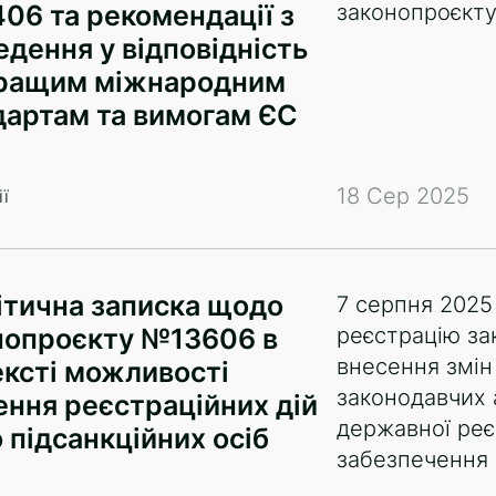
06 та рекомендації з
законопроєкт
едення у відповідність
ращим міжнародним
дартам та вимогам ЄС
18 Сер 2025
ї
ітична записка щодо
7 серпня 2025 
нопроєкту №13606 в
реєстрацію за
внесення змін
ексті можливості
законодавчих 
ення реєстраційних дій
державної реє
 підсанкційних осіб
забезпечення