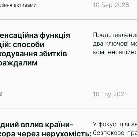
10 Бер 2026
ління активами
енсаційна функція
Представлени
ій: способи
два ключові ме
компенсаційно
кодування збитків
раждалим
10 Гру 2025
ї
идний вплив країни-
У фокусі цієї 
сора через нерухомість:
безпеково-пра