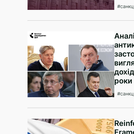
#санкці
Анал
анти
засто
вигля
дохі
роки
#санкці
Reinf
Frame