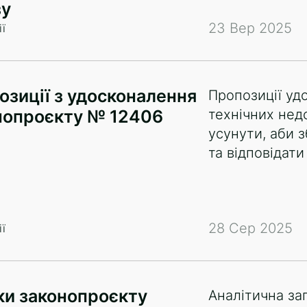
у
23 Вер 2025
ї
озиції з удосконалення
Пропозиції уд
нопроєкту № 12406
технічних недо
усунути, аби з
та відповідат
28 Сер 2025
ї
ки законопроєкту
Аналітична за