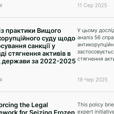
11 Сер 2025
ї
із практики Вищого
У цьому дослі
корупційного суду щодо
аналіз 56 спр
антикорупційно
сування санкції у
застосовується
ді стягнення активів в
стягнення акт
д держави за 2022-2025
19 Чер 2025
ї
orcing the Legal
This policy brie
work for Seizing Frozen
expert initiati