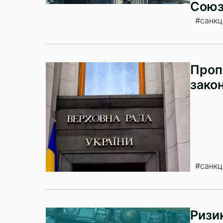
Союз
#санкці
Проп
зако
#санкці
Ризи