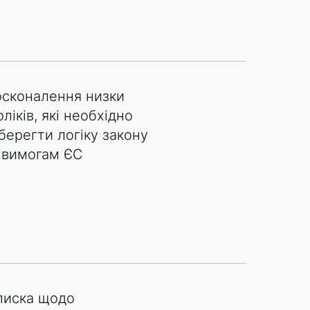
осконалення низки
ліків, які необхідно
берегти логіку закону
и вимогам ЄС
писка щодо