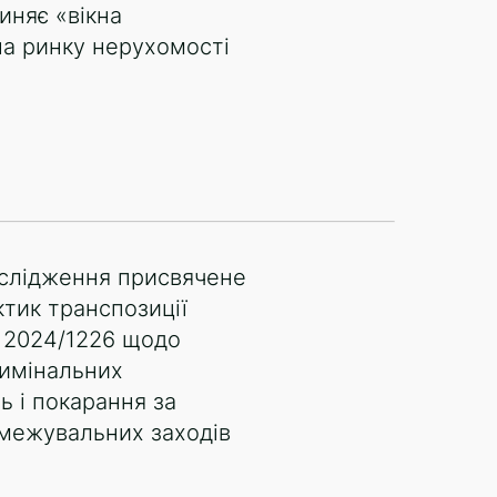
иняє «вікна
на ринку нерухомості
ослідження присвячене
тик транспозиції
 2024/1226 щодо
римінальних
 і покарання за
межувальних заходів