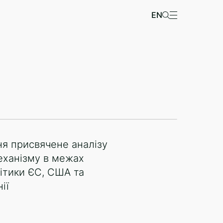
EN
я присвячене аналізу
еханізму в межах
літики ЄС, США та
ії