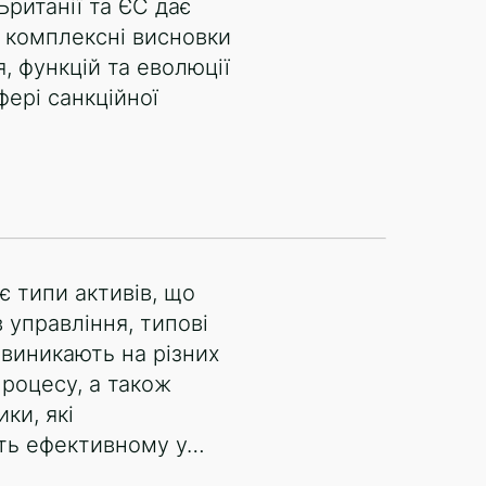
Британії та ЄС дає
 комплексні висновки
, функцій та еволюції
фері санкційної
є типи активів, що
 управління, типові
виникають на різних
процесу, а також
ки, які
ь ефективному у…