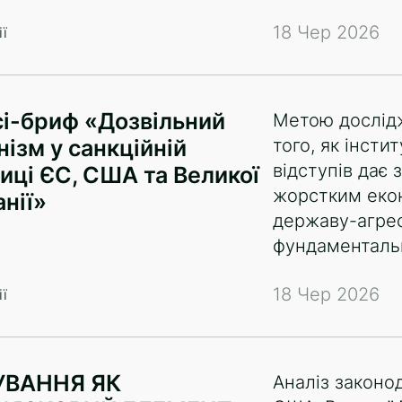
18 Чер 2026
ї
сі-бриф «Дозвільний
Метою дослідж
ізм у санкційній
того, як інсти
відступів дає
иці ЄС, США та Великої
жорстким еко
нії»
державу-агре
фундаменталь
18 Чер 2026
ї
УВАННЯ ЯК
Аналіз законо