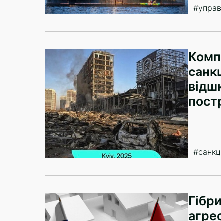
#управ
Комп
санкц
відш
пост
#санкці
Гібр
агре