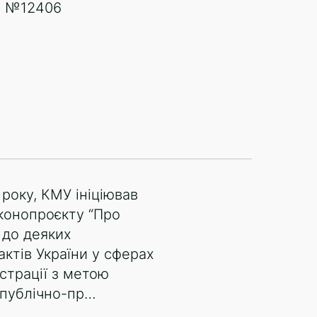
у №12406
року, КМУ ініціював
конопроєкту “Про
 до деяких
актів України у сферах
страції з метою
 публічно-пр…