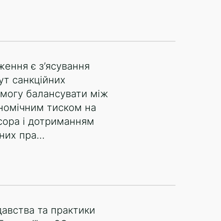
ення є з’ясування
тут санкційних
 змогу балансувати між
номічним тиском на
сора і дотриманням
них пра…
давства та практики