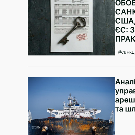
ОБОВ
САНК
США,
ЄС: 
ПРА
#санкці
Анал
управ
ареш
та ш