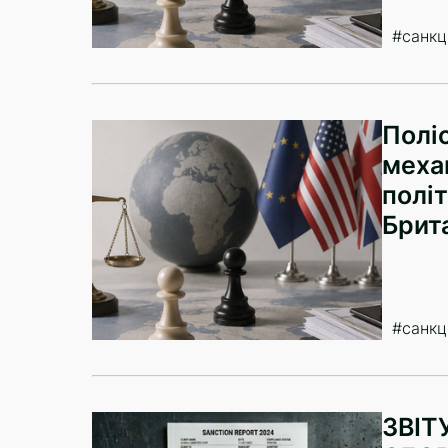
#санкці
Полі
механ
політ
Брита
#санкці
ЗВІТ