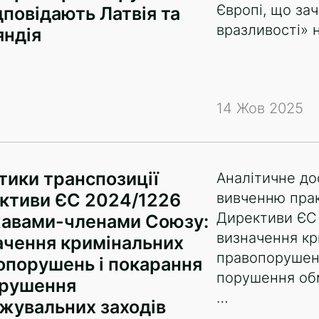
Європі, що зач
дповідають Латвія та
вразливості» 
яндія
14 Жов 2025
тики транспозиції
Аналітичне д
ктиви ЄС 2024/1226
вивченню прак
Директиви ЄС
авами-членами Союзу:
визначення к
ачення кримінальних
правопорушень
опорушень і покарання
порушення об
орушення
…
жувальних заходів