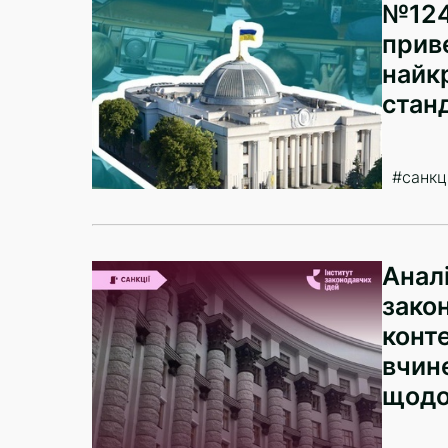
№124
прив
найк
стан
#санкці
Анал
зако
конт
вчин
щодо