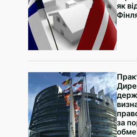
як ві
Фінл
Прак
Дире
держ
визн
прав
за п
обме