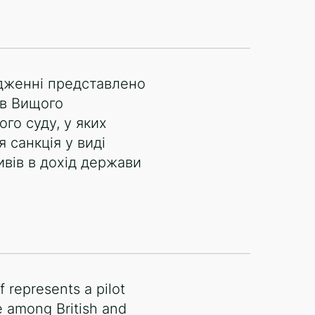
дженні представлено
ав Вищого
го суду, у яких
 санкція у виді
ивів в дохід держави
f represents a pilot
ve among British and