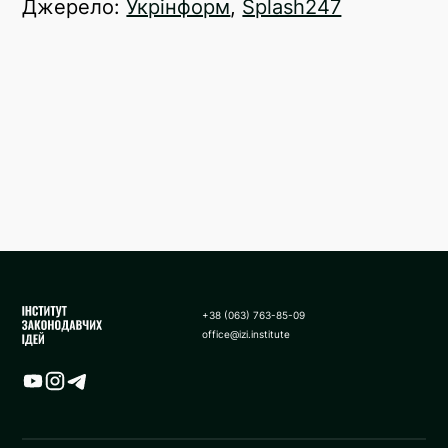
Джерело:
Укрінформ
,
Splash247
+38 (063) 763-85-09
office@izi.institute