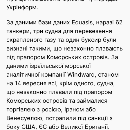
Укрінформ.
Twitter
За даними бази даних Equasis, наразі 62
танкери, три судна для перевезення
скрапленого газу та один буксир були
визнані такими, що незаконно плавають
під прапором Коморських островів. За
даними ізраїльської морської
аналітичної компанії Windward, станом
на 14 вересня всі, крім одного, судна,
що незаконно плавали під прапором
Коморських островів та займалися
торгівлею з росією, Іраном або
Венесуелою, потрапили під санкції з
боку США, ЄС або Великої Британії.