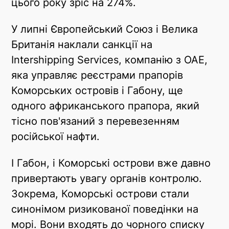
цього року зріс на 274%.
У липні Європейський Союз і Велика
Британія наклали санкції на
Intershipping Services, компанію з ОАЕ,
яка управляє реєстрами прапорів
Коморських островів і Габону, ще
одного африканського прапора, який
тісно пов'язаний з перевезенням
російської нафти.
І Габон, і Коморські острови вже давно
привертають увагу органів контролю.
Зокрема, Коморські острови стали
синонімом ризикованої поведінки на
морі. Вони входять до чорного списку