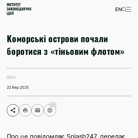
EN
Коморські острови почали
боротися з «тіньовим флотом»
Дата
22 Вер 2025
Facebook
Telegram
Про це повідомляє Splash247, передає