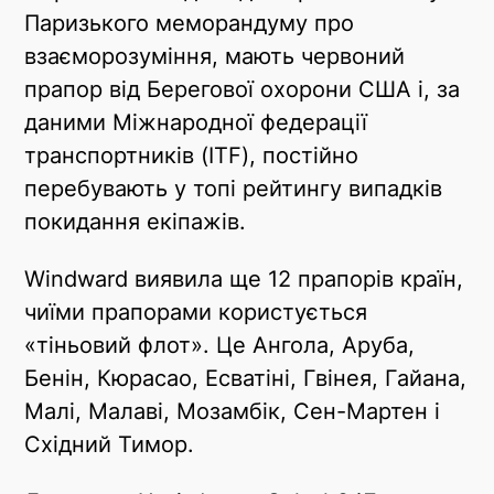
Паризького меморандуму про
взаєморозуміння, мають червоний
прапор від Берегової охорони США і, за
даними Міжнародної федерації
транспортників (ITF), постійно
перебувають у топі рейтингу випадків
покидання екіпажів.
Windward виявила ще 12 прапорів країн,
чиїми прапорами користується
«тіньовий флот». Це Ангола, Аруба,
Бенін, Кюрасао, Есватіні, Гвінея, Гайана,
Малі, Малаві, Мозамбік, Сен-Мартен і
Східний Тимор.