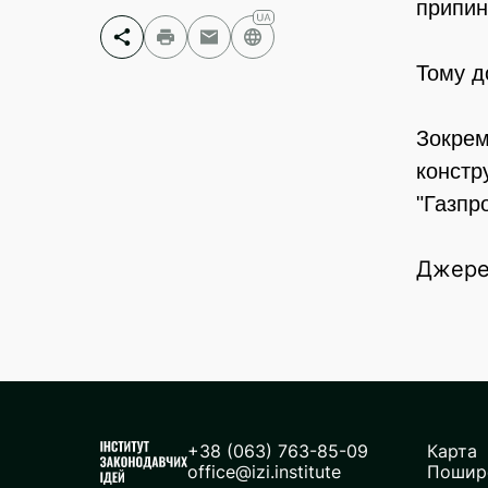
припин
Тому д
Facebook
Telegram
Зокрем
Twitter
констр
"Газпр
Джере
+38 (063) 763-85-09
Карта
office@izi.institute
Пошире