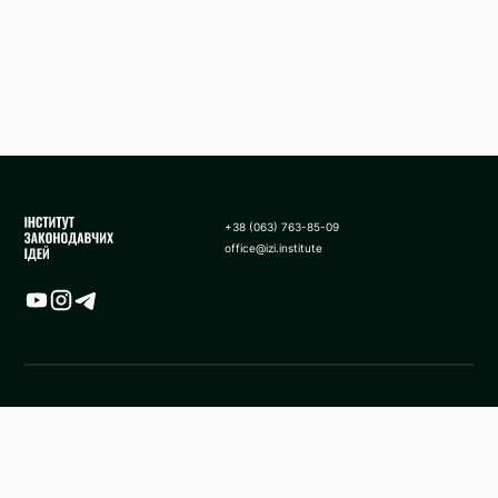
+38 (063) 763-85-09
office@izi.institute
Карта
Новини
Аналітики
Поширені запитання
Застосування санкції у виді
Про нас
стягнення активів в дохід