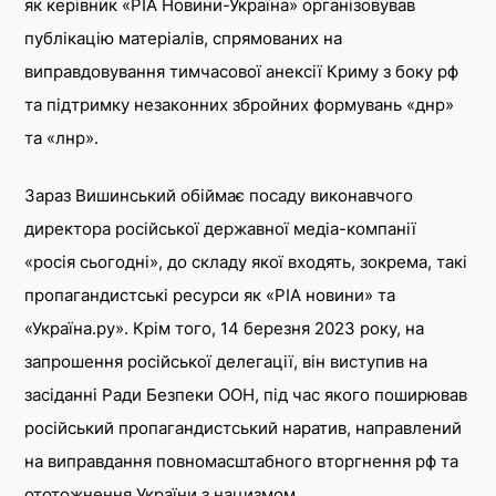
як керівник «РІА Новини-Україна» організовував
публікацію матеріалів, спрямованих на
виправдовування тимчасової анексії Криму з боку рф
та підтримку незаконних збройних формувань «днр»
та «лнр».
Зараз Вишинський обіймає посаду виконавчого
директора російської державної медіа-компанії
«росія сьогодні», до складу якої входять, зокрема, такі
пропагандистські ресурси як «РІА новини» та
«Україна.ру». Крім того, 14 березня 2023 року, на
запрошення російської делегації, він виступив на
засіданні Ради Безпеки ООН, під час якого поширював
російський пропагандистський наратив, направлений
на виправдання повномасштабного вторгнення рф та
ототожнення України з нацизмом.