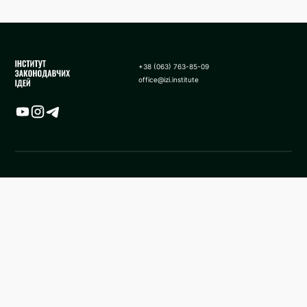
+38 (063) 763-85-09
office@izi.institute
Карта
Новини
Аналітики
Поширені запитання
Застосування санкції у виді
Про нас
стягнення активів в дохід
держави в Україні
Методологія
Facebook ІЗІ
Сайт ІЗІ